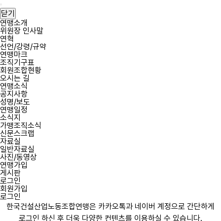
한
한
메
국
국
뉴
닫기
건
건
열
연맹소개
설
설
위원장 인사말
기
산
산
연혁
업
업
선언/강령/규약
노
노
연맹마크
동
동
조직기구표
조
조
회원조합현황
합
합
오시는 길
연
연
연맹소식
맹
맹
공지사항
역
성명/보도
사
연맹일정
소식지
가맹조직소식
신문스크랩
자료실
일반자료실
사진/동영상
연맹가입
게시판
로그인
회원가입
로그인
필
필
회
비
한국건설산업노동조합연맹은 카카오톡과 네이버 계정으로 간단하게
수
수
원
밀
로그인 하신 후 더욱 다양한 컨텐츠를 이용하실 수 있습니다.
아
번