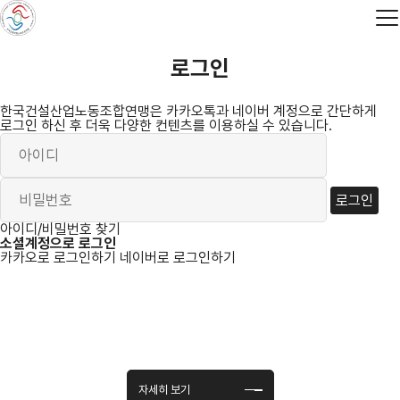
필
필
한
회
비
한
메
수
수
국
원
밀
국
뉴
건
아
번
건
열
설
이
호
설
기
산
디
산
로그인
업
업
노
노
동
동
한국건설산업노동조합연맹은 카카오톡과 네이버 계정으로 간단하게
조
조
로그인 하신 후 더욱 다양한 컨텐츠를 이용하실 수 있습니다.
합
합
연
연
맹
맹
역
사
로그인
아이디/비밀번호 찾기
소셜계정으로 로그인
카카오로 로그인하기
네이버로 로그인하기
노사상생의 깃발아래 모인 연맹의 발자취
노사의 상생과 공존을 위해 노력하는 연맹의 역사를 확인하세요.
자세히 보기