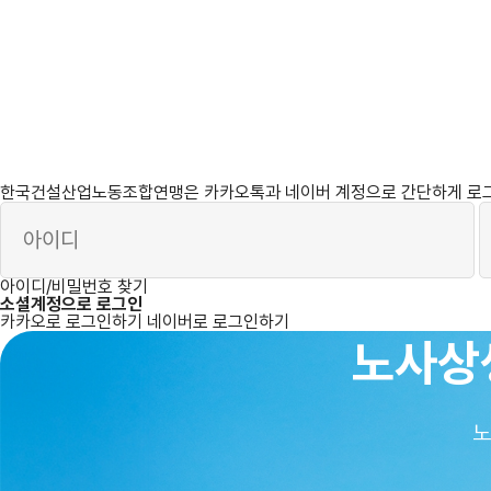
필
필
한
회
비
한
수
수
국
원
밀
국
건
아
번
건
설
이
호
설
산
디
산
업
업
노
노
동
동
조
조
합
합
연
연
한국건설산업노동조합연맹은 카카오톡과 네이버 계정으로 간단하게 로그인
맹
맹
역
사
아이디/비밀번호 찾기
소셜계정으로 로그인
카카오로 로그인하기
네이버로 로그인하기
노사상
노