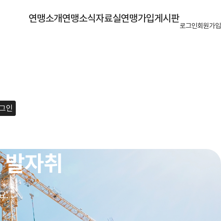
연맹소개
연맹소식
자료실
연맹가입
게시판
로그인
회원가입
그인
 발자취
요.