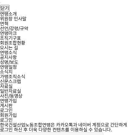
필
필
한
회
비
한
메
수
수
국
원
밀
국
뉴
닫기
건
아
번
건
열
연맹소개
설
이
호
설
위원장 인사말
기
산
디
산
연혁
업
업
선언/강령/규약
노
노
연맹마크
동
동
조직기구표
조
조
회원조합현황
합
합
오시는 길
연
연
연맹소식
맹
맹
공지사항
역
성명/보도
사
연맹일정
소식지
가맹조직소식
신문스크랩
자료실
일반자료실
사진/동영상
연맹가입
게시판
로그인
회원가입
로그인
한국건설산업노동조합연맹은 카카오톡과 네이버 계정으로 간단하게
로그인 하신 후 더욱 다양한 컨텐츠를 이용하실 수 있습니다.