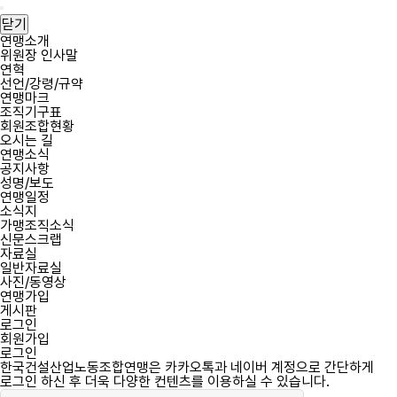
필
필
한
회
비
한
메
수
수
국
원
밀
국
뉴
닫기
건
아
번
건
열
연맹소개
설
이
호
설
위원장 인사말
기
산
디
산
연혁
업
업
선언/강령/규약
노
노
연맹마크
동
동
조직기구표
조
조
회원조합현황
합
합
오시는 길
연
연
연맹소식
맹
맹
공지사항
역
성명/보도
사
연맹일정
소식지
가맹조직소식
신문스크랩
자료실
일반자료실
사진/동영상
연맹가입
게시판
로그인
회원가입
로그인
한국건설산업노동조합연맹은 카카오톡과 네이버 계정으로 간단하게
로그인 하신 후 더욱 다양한 컨텐츠를 이용하실 수 있습니다.