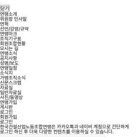
필
필
한
회
비
한
메
수
수
국
원
밀
국
뉴
닫기
건
아
번
건
열
연맹소개
설
이
호
설
위원장 인사말
기
산
디
산
연혁
업
업
선언/강령/규약
노
노
연맹마크
동
동
조직기구표
조
조
회원조합현황
합
합
오시는 길
연
연
연맹소식
맹
맹
공지사항
역
성명/보도
사
연맹일정
소식지
가맹조직소식
신문스크랩
자료실
일반자료실
사진/동영상
연맹가입
게시판
로그인
회원가입
로그인
한국건설산업노동조합연맹은 카카오톡과 네이버 계정으로 간단하게
로그인 하신 후 더욱 다양한 컨텐츠를 이용하실 수 있습니다.