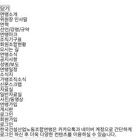
필
필
한
회
비
한
메
수
수
국
원
밀
국
뉴
닫기
건
아
번
건
열
연맹소개
설
이
호
설
위원장 인사말
기
산
디
산
연혁
업
업
선언/강령/규약
노
노
연맹마크
동
동
조직기구표
조
조
회원조합현황
합
합
오시는 길
연
연
연맹소식
맹
맹
공지사항
역
성명/보도
사
연맹일정
소식지
가맹조직소식
신문스크랩
자료실
일반자료실
사진/동영상
연맹가입
게시판
로그인
회원가입
로그인
한국건설산업노동조합연맹은 카카오톡과 네이버 계정으로 간단하게
로그인 하신 후 더욱 다양한 컨텐츠를 이용하실 수 있습니다.