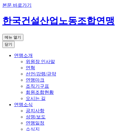
본문 바로가기
한국건설산업노동조합연맹
메뉴 열기
닫기
연맹소개
위원장 인사말
연혁
선언/강령/규약
연맹마크
조직기구표
회원조합현황
오시는 길
연맹소식
공지사항
성명/보도
연맹일정
소식지