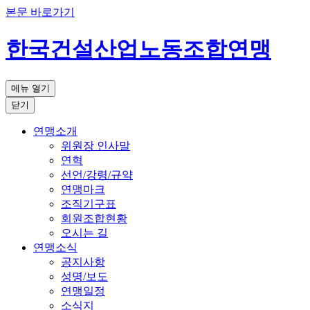
본문 바로가기
한국건설산업노동조합연맹
메뉴 열기
닫기
연맹소개
위원장 인사말
연혁
선언/강령/규약
연맹마크
조직기구표
회원조합현황
오시는 길
연맹소식
공지사항
성명/보도
연맹일정
소식지