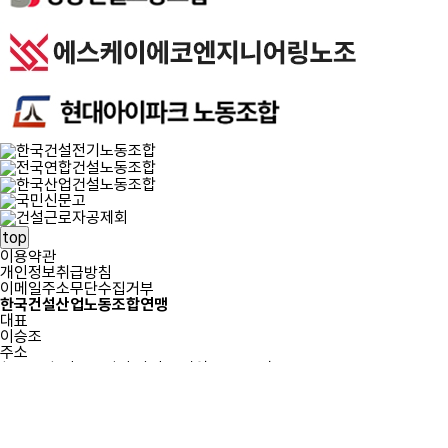
top
이용약관
개인정보취급방침
이메일주소무단수집거부
한국건설산업노동조합연맹
대표
이승조
주소
(05103) 서울특별시 광진구 자양로 43, 3층
Fax
02-3390-9904
Tel
02-456-0415