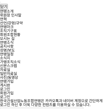
필
필
한
회
비
한
메
수
수
국
원
밀
국
뉴
닫기
건
아
번
건
열
연맹소개
설
이
호
설
위원장 인사말
기
산
디
산
연혁
업
업
선언/강령/규약
노
노
연맹마크
동
동
조직기구표
조
조
회원조합현황
합
합
오시는 길
연
연
연맹소식
맹
맹
공지사항
역
성명/보도
사
연맹일정
소식지
가맹조직소식
신문스크랩
자료실
일반자료실
사진/동영상
연맹가입
게시판
로그인
회원가입
로그인
한국건설산업노동조합연맹은 카카오톡과 네이버 계정으로 간단하게
로그인 하신 후 더욱 다양한 컨텐츠를 이용하실 수 있습니다.