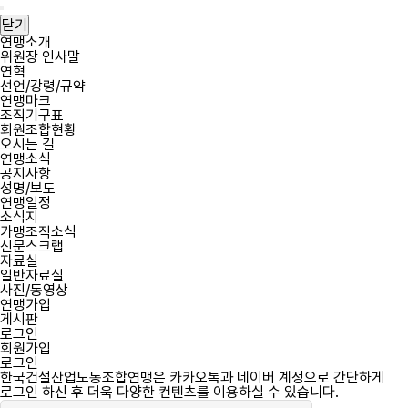
필
필
한
회
비
한
메
수
수
국
원
밀
국
뉴
닫기
건
아
번
건
열
연맹소개
설
이
호
설
위원장 인사말
기
산
디
산
연혁
업
업
선언/강령/규약
노
노
연맹마크
동
동
조직기구표
조
조
회원조합현황
합
합
오시는 길
연
연
연맹소식
맹
맹
공지사항
역
성명/보도
사
연맹일정
소식지
가맹조직소식
신문스크랩
자료실
일반자료실
사진/동영상
연맹가입
게시판
로그인
회원가입
로그인
한국건설산업노동조합연맹은 카카오톡과 네이버 계정으로 간단하게
로그인 하신 후 더욱 다양한 컨텐츠를 이용하실 수 있습니다.