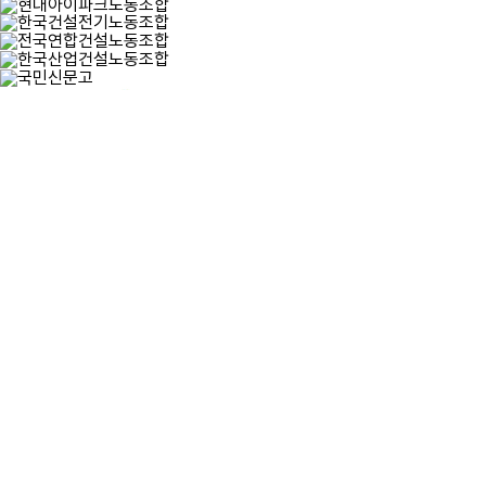
top
이용약관
개인정보취급방침
이메일주소무단수집거부
한국건설산업노동조합연맹
대표
이승조
주소
(05103) 서울특별시 광진구 자양로 43, 3층
Fax
02-3390-9904
Tel
02-456-0415
E-mail
fkciwu@gmail.com
©한국건설산업노동조합연맹 All rights reserved.
상담 및 문의전화
02-456-0415
월-금 08:00 ~ 17:00
(주말/공휴일 휴무)