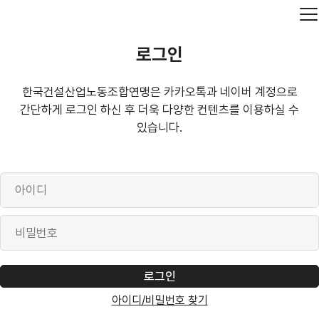
한
한
메
국
국
뉴
건
건
열
설
설
기
산
산
로그인
업
업
노
노
동
동
필
필
회
비
한국건설산업노동조합연맹은 카카오톡과 네이버 계정으로
조
조
수
수
원
밀
합
합
간단하게 로그인 하신 후 더욱 다양한 컨텐츠를 이용하실 수
아
번
연
연
이
호
있습니다.
맹
맹
디
역
사
로그인
아이디/비밀번호 찾기