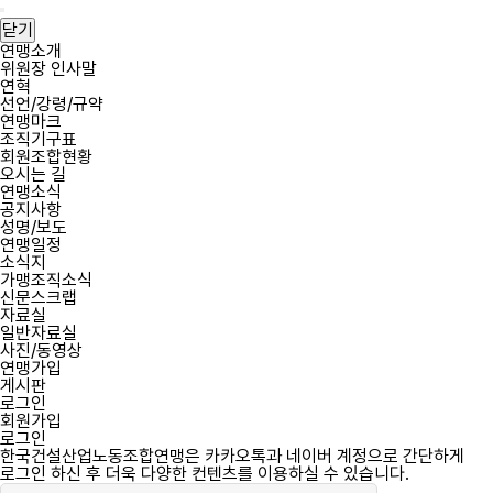
필
필
한
회
비
한
메
수
수
국
원
밀
국
뉴
닫기
건
아
번
건
열
연맹소개
설
이
호
설
위원장 인사말
기
산
디
산
연혁
업
업
선언/강령/규약
노
노
연맹마크
동
동
조직기구표
조
조
회원조합현황
합
합
오시는 길
연
연
연맹소식
맹
맹
공지사항
역
성명/보도
사
연맹일정
소식지
가맹조직소식
신문스크랩
자료실
일반자료실
사진/동영상
연맹가입
게시판
로그인
회원가입
로그인
한국건설산업노동조합연맹은 카카오톡과 네이버 계정으로 간단하게
로그인 하신 후 더욱 다양한 컨텐츠를 이용하실 수 있습니다.