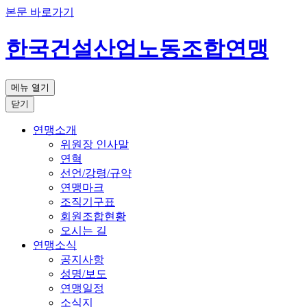
본문 바로가기
한국건설산업노동조합연맹
메뉴 열기
닫기
연맹소개
위원장 인사말
연혁
선언/강령/규약
연맹마크
조직기구표
회원조합현황
오시는 길
연맹소식
공지사항
성명/보도
연맹일정
소식지