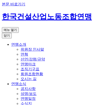
본문 바로가기
한국건설산업노동조합연맹
메뉴 열기
닫기
연맹소개
위원장 인사말
연혁
선언/강령/규약
연맹마크
조직기구표
회원조합현황
오시는 길
연맹소식
공지사항
성명/보도
연맹일정
소식지