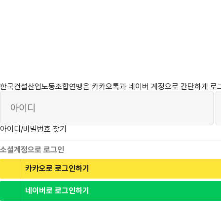
필
필
한
회
비
한
수
수
국
원
밀
국
건
아
번
건
설
이
호
설
산
디
산
업
업
노
노
동
동
조
조
합
합
연
연
한국건설산업노동조합연맹은 카카오톡과 네이버 계정으로 간단하게 로그인
맹
맹
역
사
아이디/비밀번호 찾기
소셜계정으로 로그인
카카오로 로그인하기
네이버로 로그인하기