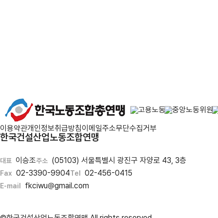
노사상
노
이용약관
개인정보취급방침
이메일주소무단수집거부
한국건설산업노동조합연맹
이승조
(05103) 서울특별시 광진구 자양로 43, 3층
대표
주소
02-3390-9904
02-456-0415
Fax
Tel
fkciwu@gmail.com
E-mail
©한국건설산업노동조합연맹 All rights reserved.